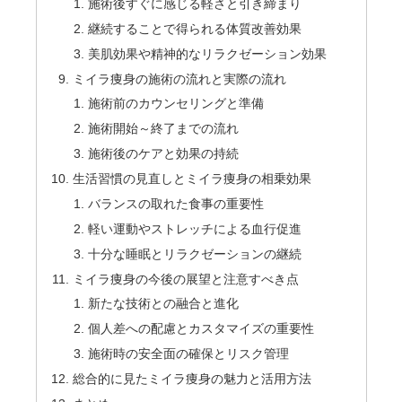
施術後すぐに感じる軽さと引き締まり
継続することで得られる体質改善効果
美肌効果や精神的なリラクゼーション効果
ミイラ痩身の施術の流れと実際の流れ
施術前のカウンセリングと準備
施術開始～終了までの流れ
施術後のケアと効果の持続
生活習慣の見直しとミイラ痩身の相乗効果
バランスの取れた食事の重要性
軽い運動やストレッチによる血行促進
十分な睡眠とリラクゼーションの継続
ミイラ痩身の今後の展望と注意すべき点
新たな技術との融合と進化
個人差への配慮とカスタマイズの重要性
施術時の安全面の確保とリスク管理
総合的に見たミイラ痩身の魅力と活用方法