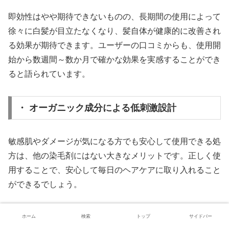
即効性はやや期待できないものの、長期間の使用によって
徐々に白髪が目立たなくなり、髪自体が健康的に改善され
る効果が期待できます。ユーザーの口コミからも、使用開
始から数週間～数か月で確かな効果を実感することができ
ると語られています。
・ オーガニック成分による低刺激設計
敏感肌やダメージが気になる方でも安心して使用できる処
方は、他の染毛剤にはない大きなメリットです。正しく使
用することで、安心して毎日のヘアケアに取り入れること
ができるでしょう。
今後の展望とまとめ
ホーム
検索
トップ
サイドバー