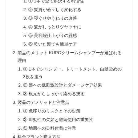
① 1本で全て解決する利便性
② 髪質が若々しく変化する
③ 寝ぐせやうねりの改善
④ 髪がしっとりツヤツヤに
⑤ 美容院仕上がりの質感
⑥ 乾いた髪でも簡単ケア
製品のメリット KUROクリームシャンプーが選ばれる
理由
① 1本でシャンプー、トリートメント、白髪染めの
3役を担う
② 髪への低刺激設計とダメージケア効果
③ 根元からしっかり染める技術
製品のデメリットと注意点
① 色移りのリスクとその対策
② 即効性の欠如と継続使用の重要性
③ 地肌への染料付着に注意
料金プランと購入方法